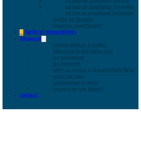
Le duo de chambres Salinori
Le duo de chambres Saliwaka
Le trio de chambres Salinowa
le gîte de l’escale
réservez maintenant
tarifs et disponibilités
découvrir
galerie photos & vidéos
découvrir la Bretagne Sud
les actualités
les recettes
offrir un séjour à l’escale Mane Braz
notre histoire
partenaires et amis
les avis de nos clients
contact