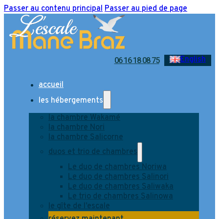
Passer au contenu principal
Passer au pied de page
English
06 16 18 08 75
accueil
les hébergements
la chambre Wakamé
la chambre Nori
la chambre Salicorne
duos et trio de chambres
Le duo de chambres Noriwa
Le duo de chambres Salinori
Le duo de chambres Saliwaka
Le trio de chambres Salinowa
le gîte de l’escale