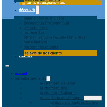
réservez maintenant
tarifs et disponibilités
découvrir
galerie photos & vidéos
découvrir la Bretagne Sud
les actualités
les recettes
offrir un séjour à l’escale Mane Braz
notre histoire
partenaires et amis
les avis de nos clients
contact
accueil
les hébergements
la chambre Wakamé
la chambre Nori
la chambre Salicorne
duos et trio de chambres
Le duo de chambres Noriwa